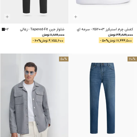
کفش چرم اسنیکرز 2512003
-
سرمه ای
شلوار جین Tapered-Fit
-
زغالی
2
+
34,889,000
تومان
11,889,000
تومان
17,444,500
تومان
% -
50
4,755,600
تومان
% -
60
50
%
60
%