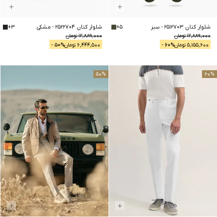
شلوار کتان 2512703
-
سبز
5
+
شلوار کتان 2522704
-
مشکی
3
+
12,889,000
تومان
12,889,000
تومان
5,155,600
تومان
% -
60
6,444,500
تومان
% -
50
50
%
60
%