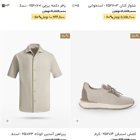
شلوار کتان 2512703
-
استخوانی
5
+
پافر دکمه پرچی 2520701
-
نسکافه ای
3
+
12,889,000
تومان
21,889,000
تومان
5,155,600
تومان
% -
60
10,944,500
تومان
% -
50
50
%
50
%
کفش اسنیکرز 2512014
-
کرم
پیراهن آستین کوتاه 2510123
-
استخوانی
34,889,000
تومان
9,889,000
تومان