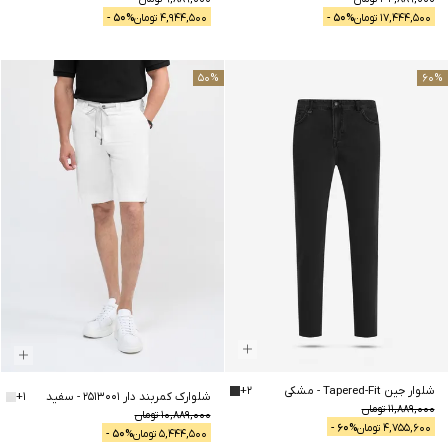
17,444,500
تومان
% -
50
4,944,500
تومان
% -
50
50
%
60
%
شلوار جین Tapered-Fit
-
مشکی
2
+
شلوارک کمربند دار 2513001
-
سفید
1
+
11,889,000
تومان
10,889,000
تومان
4,755,600
تومان
% -
60
5,444,500
تومان
% -
50