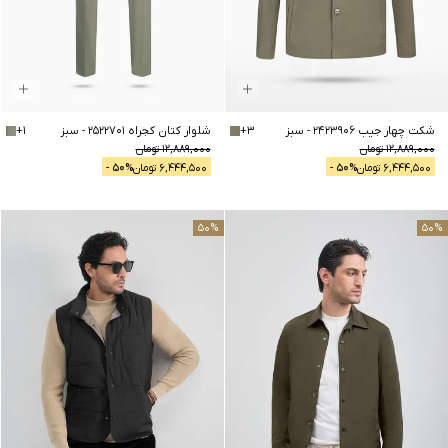
شکت چهار جیب 2423906
-
سبز
3
+
شلوار کتان کجراه 2522701
-
سبز
1
+
12,889,000
تومان
12,889,000
تومان
6,444,500
تومان
% -
50
6,444,500
تومان
% -
50
50
%
50
%