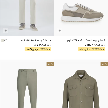
کفش چرم اسنیکرز 2512006
-
کرم
شلوار کجراه 2522502
-
کرم
3
+
34,889,000
تومان
12,889,000
تومان
17,444,500
تومان
% -
50
6,444,500
تومان
% -
50
50
%
50
%