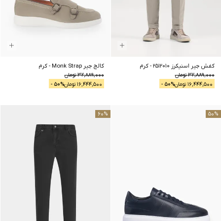
کفش جیر اسنیکرز 2512010
-
کرم
کالج جیر Monk Strap
-
کرم
32,889,000
تومان
32,889,000
تومان
16,444,500
تومان
% -
50
16,444,500
تومان
% -
50
60
%
50
%