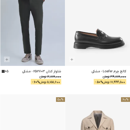
کالج چرم Loafer
-
مشکی
شلوار کتان 2512703
-
مشکی
5
+
34,889,000
تومان
12,889,000
تومان
17,444,500
تومان
% -
50
5,155,600
تومان
% -
60
50
%
60
%