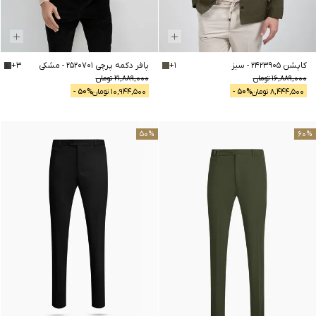
کاپشن 2423905
-
سبز
1
+
پافر دکمه پرچی 2520701
-
مشکی
3
+
16,889,000
تومان
21,889,000
تومان
8,444,500
تومان
% -
50
10,944,500
تومان
% -
50
50
%
60
%