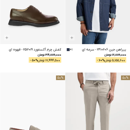
پیراهن جین 2410206
-
سرمه ای
1
+
کفش چرم آکسفورد 2512019
-
قهوه ای
12,889,000
تومان
34,889,000
تومان
5,155,600
تومان
% -
60
17,444,500
تومان
% -
50
50
%
50
%