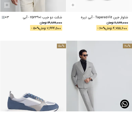
شلوار جین Tapered-Fit
-
آبی تیره
شکت دو جیب 2523901
-
آبی
3
+
11,889,000
تومان
14,889,000
تومان
4,755,600
تومان
% -
60
7,444,500
تومان
% -
50
50
%
60
%