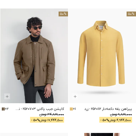
50
%
50
%
پیراهن یقه دکمه‌دار 2520112
-
زرد
1
+
کاپشن جیب پاکتی 2520703
-
نسکافه ای
2
+
9,889,000
تومان
34,889,000
تومان
4,944,500
تومان
% -
50
17,444,500
تومان
% -
50