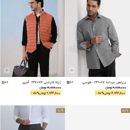
پیراهن مردانه 2420117
-
طوسی
2
+
ژیله کاپشنی 2420712
-
آجری
2
+
9,889,000
تومان
19,889,000
تومان
4,944,500
تومان
% -
50
9,944,500
تومان
% -
50
60
%
50
%