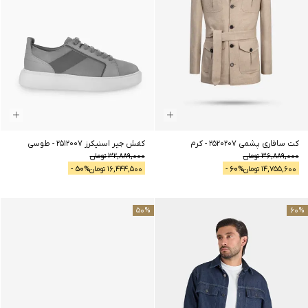
کت سافاری پشمی 2520207
-
کرم
کفش جیر اسنیکرز 2512007
-
طوسی
36,889,000
تومان
32,889,000
تومان
14,755,600
تومان
% -
60
16,444,500
تومان
% -
50
50
%
60
%