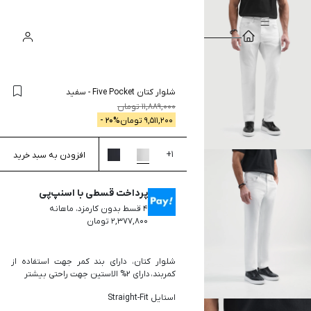
سبد
ورود
جستجو
خرید
شلوار کتان Five Pocket
-
سفید
11,889,000
تومان
9,511,200
تومان
% -
20
+
1
افزودن به سبد خرید
پرداخت قسطی با اسنپ‌پی
۴ قسط بدون کارمزد، ماهانه
۲,۳۷۷,۸۰۰ تومان
شلوار کتان، دارای بند کمر جهت استفاده از
کمربند، دارای 2% الاستین جهت راحتی بیشتر
استایل Straight-Fit