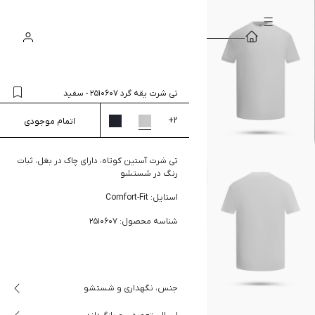
سبد
ورود
جستجو
خرید
تی شرت یقه گرد 2510607
-
سفید
+
2
اتمام موجودی
تی شرت آستین کوتاه، دارای چاک در بغل، ثبات
رنگ در شستشو
استایل: Comfort-Fit
شناسه محصول: 2510607
جنس، نگهداری و شستشو