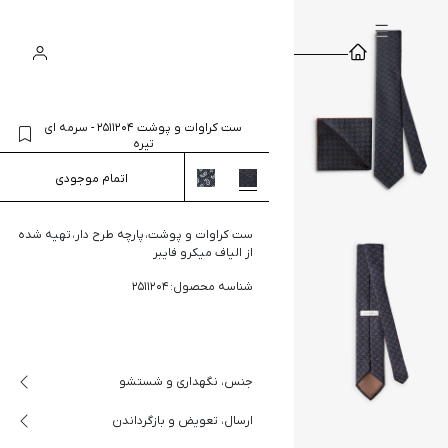
سبد
ورود
جستجو
خرید
ست کراوات و پوشت 2511204
-
سرمه ای
تیره
اتمام موجودی
ست کراوات و پوشت، پارچه طرح دار، تهیه شده
از الیاف میکرو فایبر
شناسه محصول: 2511204
جنس، نگهداری و شستشو
ارسال، تعویض و بازگرداندن