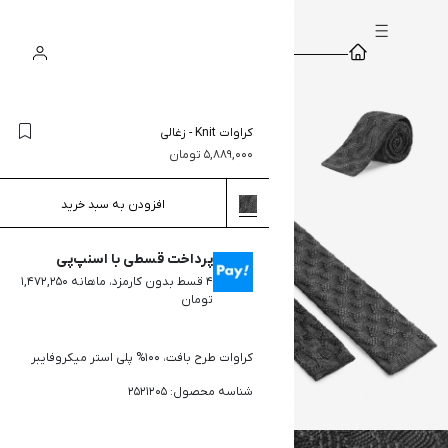
سبد
ورود
جستجو
خرید
کراوات Knit
-
زغالی
5,889,000
تومان
افزودن به سبد خرید
پرداخت قسطی با اسنپ‌پی
۴ قسط بدون کارمزد، ماهانه ۱,۴۷۲,۲۵۰
تومان
کراوات طرح بافت، 100% پلی استر میکروفایبر
شناسه محصول: 2521205