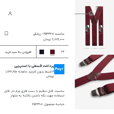
سبد
ورود
جستجو
خرید
ساسبند 2523201
-
زرشکی
6,889,000
تومان
+
2
افزودن به سبد خرید
پرداخت قسطی با اسنپ‌پی
۴ قسط بدون کارمزد، ماهانه ۱,۷۲۲,۲۵۰
تومان
ساسبند، قابل تنظیم با بست فلزی چرم دار، قابل
استفاده جهت نگه داشتن بالاتنه به شلوار
شناسه محصول: 2523201