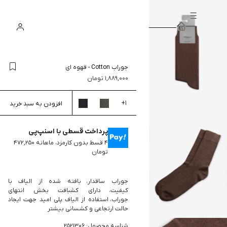
سبد
ورود
جستجو
خرید
جوراب Cotton
-
قهوه ای
1,889,000
تومان
+
1
افزودن به سبد خرید
پرداخت قسطی با اسنپ‌پی
۴ قسط بدون کارمزد، ماهانه ۴۷۲,۲۵۰
تومان
جوراب ساقدار، بافته شده از الیاف با
کیفیت، دارای کشبافت بخش انتهای
جوراب، استفاده از الیاف پلی امید جهت ایجاد
حالت ارتجاعی و کشسانی بیشتر
شناسه محصول: 2521306