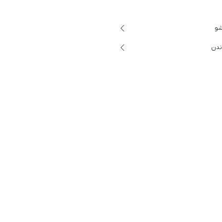
شو
ندن