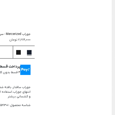
جستجو
جوراب Mercerized
-
سرم
2,289,000
تومان
پرداخت قسطی 
۴ قسط بدون کارمزد، ماهانه ۵۷۲,۲۵۰ تومان
جوراب ساقدار، بافته شد
انتهای جوراب، استفاده ا
و کشسانی بیشتر
شناسه محصول: 2521301