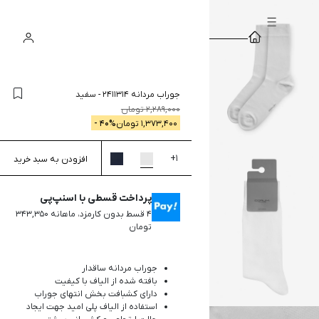
سبد
ورود
جستجو
خرید
جوراب مردانه 2411314
-
سفید
2,289,000
تومان
1,373,400
تومان
% -
40
+
1
افزودن به سبد خرید
پرداخت قسطی با اسنپ‌پی
۴ قسط بدون کارمزد، ماهانه ۳۴۳,۳۵۰
تومان
جوراب مردانه ساقدار
بافته شده از الیاف با کیفیت
دارای کشبافت بخش انتهای جوراب
استفاده از الیاف پلی امید جهت ایجاد