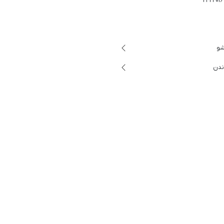
شو
ندن