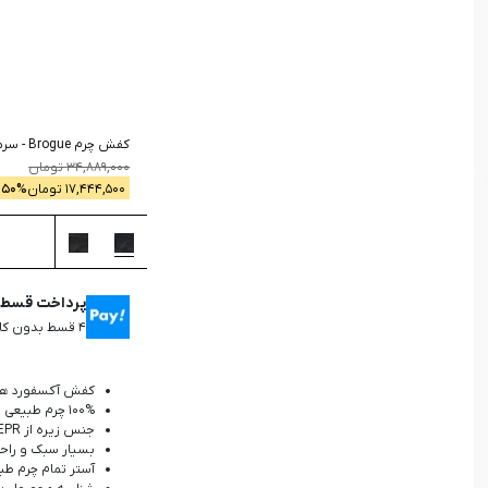
جستجو
کفش چرم Brogue
-
سرم
34,889,000
تومان
17,444,500
تومان
% -
50
پرداخت قسطی 
۴ قسط بدون کارمزد، ماهانه ۴,۳۶۱,۱۲۵ تومان
کفش آکسفورد هش
100% چرم طبیعی
جنس زیره از EPR
بسیار سبک و راح
آستر تمام چرم طب