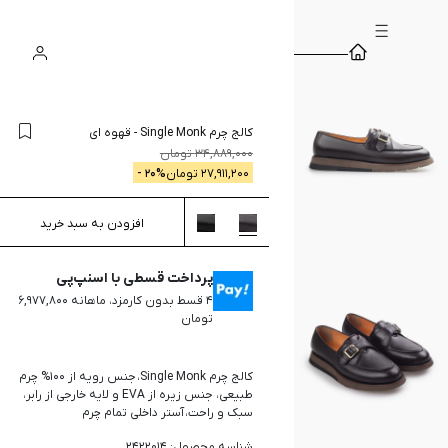
سبد
ورود
جستجو
خرید
کالج چرم Single Monk
-
قهوه ای
34,889,000
تومان
27,911,200
تومان
% -
20
افزودن به سبد خرید
پرداخت قسطی با اسنپ‌پی
۴ قسط بدون کارمزد، ماهانه ۶,۹۷۷,۸۰۰
تومان
کالج چرم Single Monk، جنس رویه از 100% چرم
طبیعی، جنس زیره از EVA و لایه خارجی از رابر،
سبک و راحت، آستر داخلی تمام چرم
شناسه محصول: 2422014