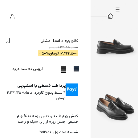
سبد
ورود
جستجو
خرید
کالج چرم Loafer
-
مشکی
34,889,000
تومان
17,444,500
تومان
% -
50
افزودن به سبد خرید
پرداخت قسطی با اسنپ‌پی
۴ قسط بدون کارمزد، ماهانه ۴,۳۶۱,۱۲۵
تومان
کفش چرم طبیعی، جنس رویه 100% چرم
طبیعی، جنس زیره از رابر، سبک و راحت
شناسه محصول: 2512020