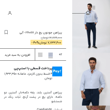
سبد
ورود
جستجو
خرید
پیراهن جودون پچ دار 2610117
-
آبی
12,889,000
تومان
7,733,400
تومان
% -
40
+
2
افزودن به سبد خرید
پرداخت قسطی با اسنپ‌پی
۴ قسط بدون کارمزد، ماهانه ۱,۹۳۳,۳۵۰
تومان
پیراهن آستین بلند، یقه دکمه‌دار، آستین دو
دکمه، دارای پچ در پشت آرنج، ثبات رنگ در
شستشو
استایل: Comfort-Fit