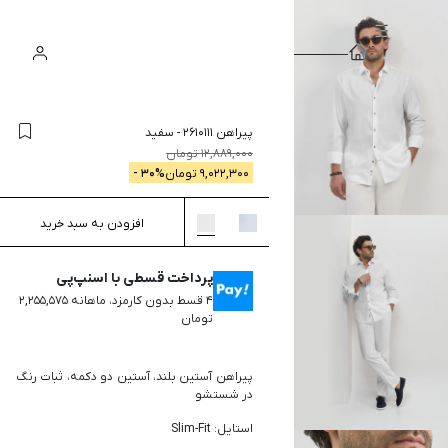
سبد
ورود
جستجو
خرید
پیراهن 2610111
-
سفید
12,889,000
تومان
9,022,300
تومان
% -
30
افزودن به سبد خرید
پرداخت قسطی با اسنپ‌پی
۴ قسط بدون کارمزد، ماهانه ۲,۲۵۵,۵۷۵
تومان
پیراهن آستین بلند، آستین دو دکمه، ثبات رنگ
در شستشو
استایل: Slim-Fit