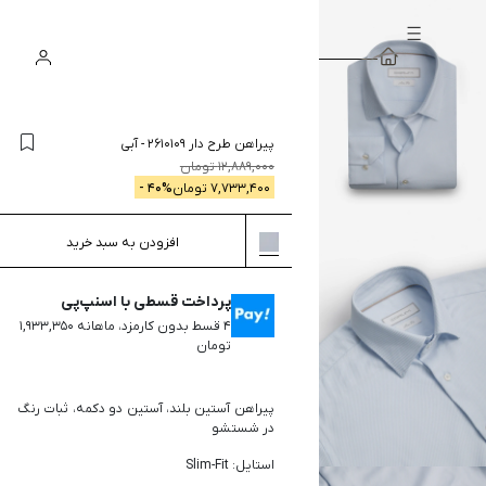
سبد
ورود
جستجو
خرید
پیراهن طرح دار 2610109
-
آبی
12,889,000
تومان
7,733,400
تومان
% -
40
افزودن به سبد خرید
پرداخت قسطی با اسنپ‌پی
۴ قسط بدون کارمزد، ماهانه ۱,۹۳۳,۳۵۰
تومان
پیراهن آستین بلند، آستین دو دکمه، ثبات رنگ
در شستشو
استایل: Slim-Fit