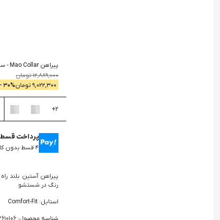
جستجو
پیراهن Mao Collar
-
سر
12,889,000
تومان
9,022,300
تومان
% -
30
+
2
پرداخت قسطی 
۴ قسط بدون کارمزد، ماهانه ۲,۲۵۵,۵۷۵ تومان
پیراهن آستین بلند راه 
رنگ در شستشو
استایل: Comfort-Fit
شناسه محصول: 2610106