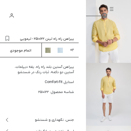
سبد
ورود
جستجو
خرید
پیراهن راه راه لینن 2510122
-
لیمویی
+
2
اتمام موجودی
پیراهن آستین بلند راه راه، یقه دیپلمات،
آستین دو دکمه، ثبات رنگ در شستشو
استایل Comfort-Fit
شناسه محصول: 2510122
جنس، نگهداری و شستشو