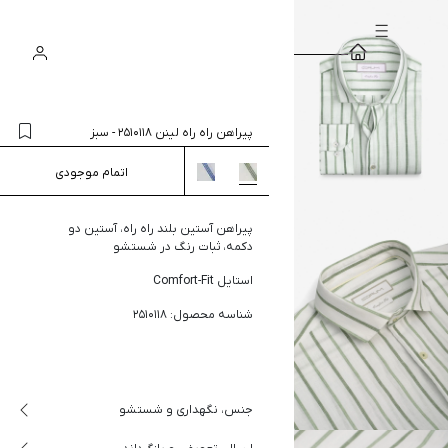
سبد
ورود
جستجو
خرید
پیراهن راه راه لینن 2510118
-
سبز
اتمام موجودی
پیراهن آستین بلند راه راه، آستین دو
دکمه، ثبات رنگ در شستشو
استایل
Comfort-Fit
شناسه محصول: 2510118
جنس، نگهداری و شستشو