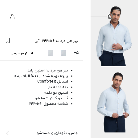
سبد
ورود
جستجو
خرید
پیراهن مردانه 2420106
-
آبی
+
5
اتمام موجودی
پیراهن مردانه آستین بلند
پارچه تهیه شده از 100% الیاف پنبه
استایل Comfort-Fit
یقه دکمه دار
آستین دو دکمه
ثبات رنگ در شستشو
شناسه محصول: 2420106
جنس، نگهداری و شستشو