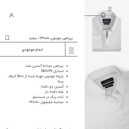
سبد
ورود
جستجو
خرید
پیراهن جودون 2410110
-
سفید
اتمام موجودی
پیراهن مردانه آستین بلند
استایل Slim-Fit
پارچه جودون تهیه شده از 100% الیاف
پنبه
آستین دو دکمه
یقه دکمه دار
ثبات رنگ در شستشو
شناسه محصول: 2410110