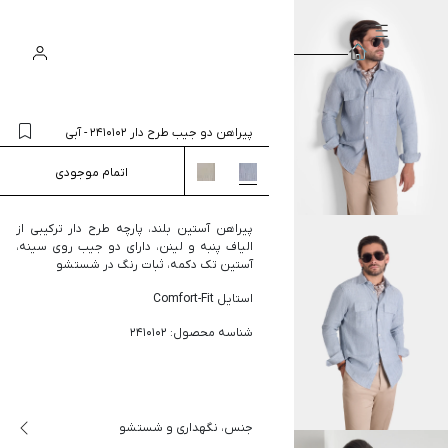
سبد
ورود
جستجو
خرید
پیراهن دو جیب طرح دار 2410102
-
آبی
اتمام موجودی
پیراهن آستین بلند، پارچه طرح دار ترکیبی از
الیاف پنبه و لینن، دارای دو جیب روی سینه،
آستین تک دکمه، ثبات رنگ در شستشو
استایل Comfort-Fit
شناسه محصول: 2410102
جنس، نگهداری و شستشو