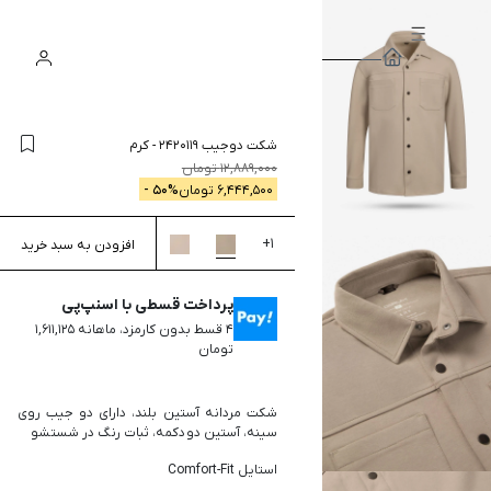
سبد
ورود
جستجو
خرید
شکت دوجیب 2420119
-
کرم
12,889,000
تومان
6,444,500
تومان
% -
50
+
1
افزودن به سبد خرید
پرداخت قسطی با اسنپ‌پی
۴ قسط بدون کارمزد، ماهانه ۱,۶۱۱,۱۲۵
تومان
شکت مردانه آستین بلند، دارای دو جیب روی
سینه، آستین دو دکمه، ثبات رنگ در شستشو
استایل Comfort-Fit