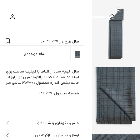
سبد
ورود
جستجو
خرید
شال طرح دار 2421637
-
.
اتمام موجودی
شال ، تهیه شده از الیاف با کیفیت، مناسب برای
استفاده همراه با کت و پالتو، لمس روی پارچه
حالت پشمی، انداره محصول : 30*178 سانتی متر
شناسه محصول: 2421637
جنس، نگهداری و شستشو
ارسال، تعویض و بازگرداندن