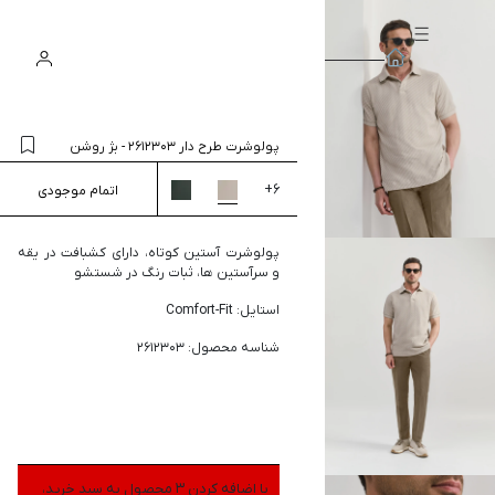
سبد
ورود
جستجو
خرید
پولوشرت طرح دار 2612303
-
بژ روشن
+
6
اتمام موجودی
پولوشرت آستین کوتاه، دارای کشبافت در یقه
و سرآستین ها، ثبات رنگ در شستشو
استایل: Comfort-Fit
شناسه محصول: 2612303
با اضافه کردن 3 محصول به سبد خرید،