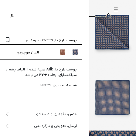
سبد
ورود
جستجو
خرید
پوشت طرح دار 2511431
-
سرمه ای
اتمام موجودی
پوشت طرح دار Silk، تهیه شده از الیاف پشم و
سیلک، دارای ابعاد 30*30 می باشد
شناسه محصول: 2511431
جنس، نگهداری و شستشو
ارسال، تعویض و بازگرداندن