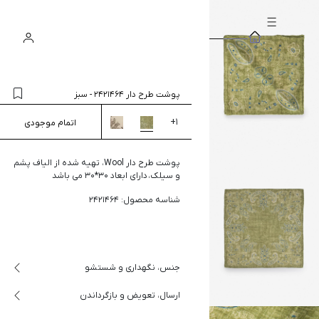
سبد
ورود
جستجو
خرید
پوشت طرح دار 2421464
-
سبز
+
1
اتمام موجودی
پوشت طرح دار Wool، تهیه شده از الیاف پشم
و سیلک، دارای ابعاد 30*30 می باشد
شناسه محصول: 2421464
جنس، نگهداری و شستشو
ارسال، تعویض و بازگرداندن