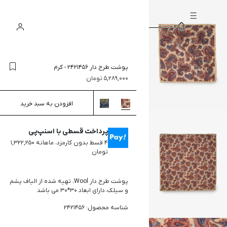
سبد
ورود
جستجو
خرید
پوشت طرح دار 2421456
-
کرم
5,289,000
تومان
افزودن به سبد خرید
پرداخت قسطی با اسنپ‌پی
۴ قسط بدون کارمزد، ماهانه ۱,۳۲۲,۲۵۰
تومان
پوشت طرح دار Wool، تهیه شده از الیاف پشم
و سیلک، دارای ابعاد 30*30 می باشد
شناسه محصول: 2421456