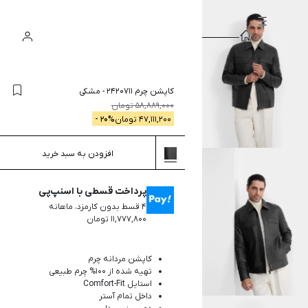
سبد
ورود
جستجو
خرید
کاپشن چرم 2420711
-
مشکی
58,889,000
تومان
47,111,200
تومان
% -
20
افزودن به سبد خرید
پرداخت قسطی با اسنپ‌پی
۴ قسط بدون کارمزد، ماهانه
۱۱,۷۷۷,۸۰۰ تومان
کاپشن مردانه چرم
تهیه شده از 100% چرم طبیعی
استایل Comfort-Fit
داخل تمام آستر