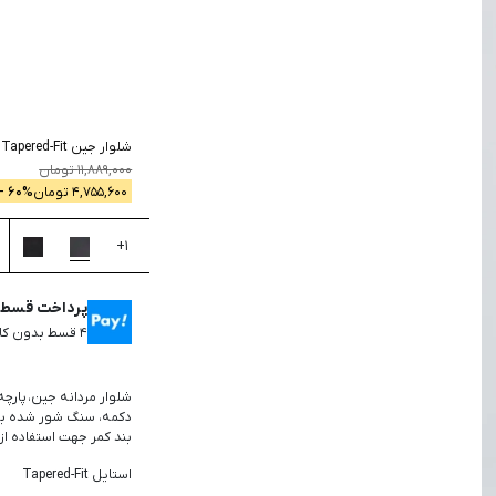
جستجو
شلوار جین Tapered-Fit
-
11,889,000
تومان
4,755,600
تومان
% -
60
+
1
پرداخت قسطی 
۴ قسط بدون کارمزد، ماهانه ۱,۱۸۸,۹۰۰ تومان
بند کمر جهت استفاده از 
استایل Tapered-Fit