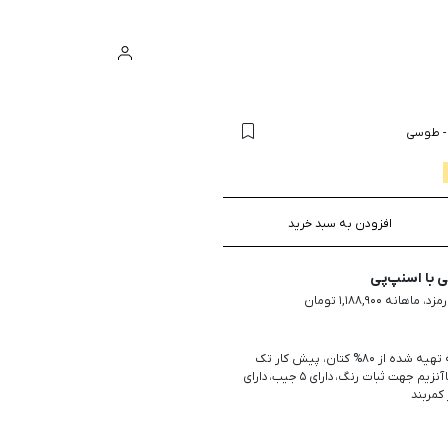
ورود
سبد خرید
طوسی
افزودن به سبد خرید
با اسنپ‌پی
شلوار مردانه جین، پارچه تهیه شده از 80% کتان، پیش کار تک
دکمه، سنگ شور شده با آنزيم جهت ثبات رنگ، دارای 5 جیب، دارای
کمربند