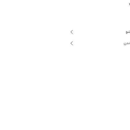
شو
ندن