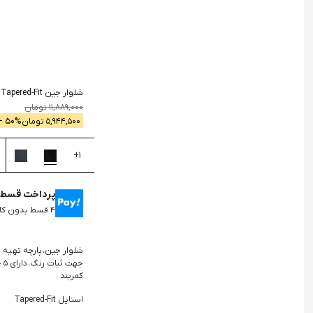
جستجو
شلوار جین Tapered-Fit
-
11,889,000
تومان
5,944,500
تومان
% -
50
+
1
پرداخت قسطی 
۴ قسط بدون کارمزد، ماهانه ۱,۴۸۶,۱۲۵ تومان
شلوار جین،
پارچه تهیه شده از
جه
کمربند
استایل Tapered-Fit