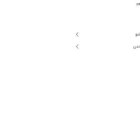
شو
ندن