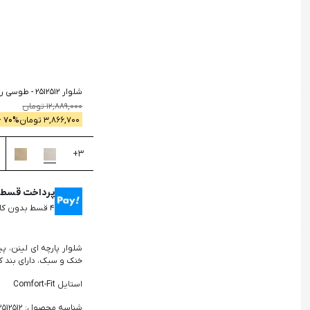
جستجو
شلوار 2512512
-
طوسی ر
12,889,000
تومان
3,866,700
تومان
% -
70
+
3
پرداخت قسطی 
۴ قسط بدون کارمزد، ماهانه ۹۶۶,۶۷۵ تومان
شلوار پارچه ای لینن، پی
خنک و سبک، دارای بند ک
استایل Comfort-Fit
شناسه محصول: 2512512