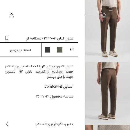
سبد
ورود
جستجو
خرید
شلوار کتان 2612703
-
نسکافه ای
+
3
اتمام موجودی
شلوار کتان، پیش کار تک دکمه، دارای بند کمر
جهت استفاده از کمربند، دارای 2% الاستین
جهت راحتی بیشتر
استایل Comfort-Fit
شناسه محصول: 2612703
جنس، نگهداری و شستشو