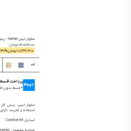
جستجو
شلوار لینن 2512511
-
زیتو
14,889,000
تومان
10,422,300
تومان
% -
30
+
4
پرداخت قسطی 
۴ قسط بدون کارمزد، ماهانه ۲,۶۰۵,۵۷۵ تومان
شلوار لینن، پیش کار 
استفاده از کمربند، دار
استایل Comfort-Fit
شناسه محصول: 2512511