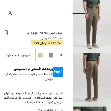
سبد
ورود
جستجو
خرید
شلوار لینن 2512511
-
قهوه ای
14,889,000
تومان
10,422,300
تومان
% -
30
+
4
افزودن به سبد خرید
پرداخت قسطی با اسنپ‌پی
۴ قسط بدون کارمزد، ماهانه ۲,۶۰۵,۵۷۵
تومان
شلوار لینن، پیش کار دارای دکمه و قزن، دارای
بند کمر جهت استفاده از کمربند، دارای کشبافت
در بغل کمر، الیاف خنک وسبک
استایل Comfort-Fit