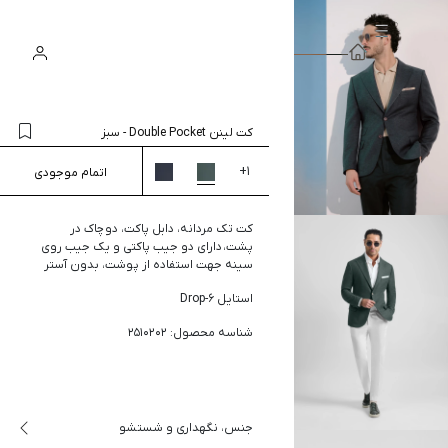
سبد
ورود
جستجو
خرید
کت لینن Double Pocket
-
سبز
+
1
اتمام موجودی
کت تک مردانه، دابل پاکت، دو چاک در
پشت، دارای دو جیب پاکتی و یک جیب روی
سینه جهت استفاده از پوشت، بدون آستر
استایل Drop-6
شناسه محصول: 2510202
جنس، نگهداری و شستشو