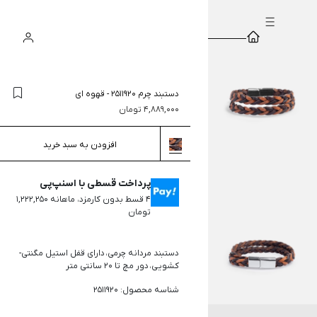
سبد
ورود
جستجو
خرید
دستبند چرم 2511920
-
قهوه ای
4,889,000
تومان
افزودن به سبد خرید
پرداخت قسطی با اسنپ‌پی
۴ قسط بدون کارمزد، ماهانه ۱,۲۲۲,۲۵۰
تومان
دستبند مردانه چرمی، دارای قفل استیل مگنتی-
کشویی، دور مچ تا 20 سانتی متر
شناسه محصول: 2511920