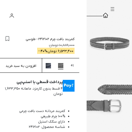
سبد
ورود
جستجو
خرید
کمربند بافت چرم 2412102
-
طوسی
10,889,000
تومان
6,533,400
تومان
% -
40
+
1
افزودن به سبد خرید
پرداخت قسطی با اسنپ‌پی
۴ قسط بدون کارمزد، ماهانه ۱,۶۳۳,۳۵۰
تومان
کمربند مردانه دست بافت چرمی
100% چرم طبیعی
دارای سگک استیل
شناسه محصول: 2412102