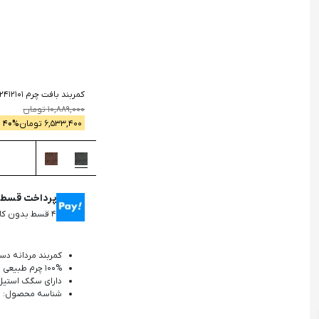
جستجو
کمربند بافت چرم 2412101
10,889,000
تومان
6,533,400
تومان
% -
40
پرداخت قسطی 
۴ قسط بدون کارمزد، ماهانه ۱,۶۳۳,۳۵۰ تومان
کمربند مردانه دس
100% چرم طبیعی
دارای سگک استیل
شناسه محصول: 2412101