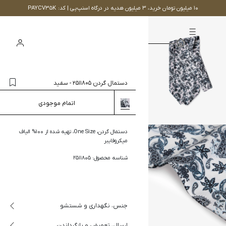
۱۰ میلیون تومان خرید، ۳ میلیون هدیه در درگاه اسنپ‌پی | کد: PAYCV35K
سبد
ورود
جستجو
خرید
دستمال گردن 2511805
-
سفید
اتمام موجودی
دستمال گردن، One Size، تهیه شده از 100% الیاف
میکروفایبر
شناسه محصول: 2511805
جنس، نگهداری و شستشو
ارسال، تعویض و بازگرداندن