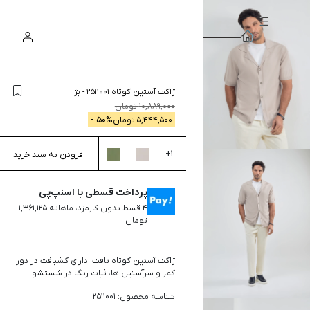
سبد
ورود
جستجو
خرید
ژاکت آستین کوتاه 2511001
-
بژ
10,889,000
تومان
5,444,500
تومان
% -
50
+
1
افزودن به سبد خرید
پرداخت قسطی با اسنپ‌پی
۴ قسط بدون کارمزد، ماهانه ۱,۳۶۱,۱۲۵
تومان
ژاکت آستین کوتاه بافت، دارای کشبافت در دور
کمر و سرآستین ها، ثبات رنگ در شستشو
شناسه محصول: 2511001