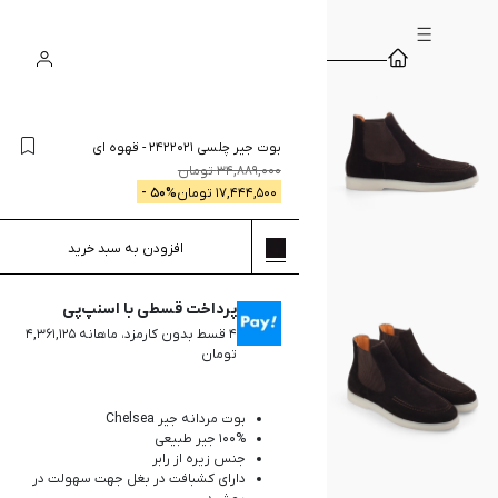
سبد
ورود
جستجو
خرید
بوت جیر چلسی 2422021
-
قهوه ای
34,889,000
تومان
17,444,500
تومان
% -
50
افزودن به سبد خرید
پرداخت قسطی با اسنپ‌پی
۴ قسط بدون کارمزد، ماهانه ۴,۳۶۱,۱۲۵
تومان
بوت مردانه جیر Chelsea
100% جیر طبیعی
جنس زیره از رابر
دارای کشبافت در بغل جهت سهولت در