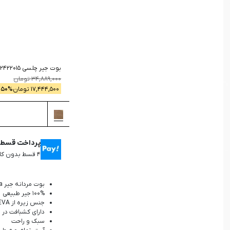
جستجو
بوت جیر چلسی 2422015
-
34,889,000
تومان
17,444,500
تومان
% -
50
پرداخت قسطی 
۴ قسط بدون کارمزد، ماهانه ۴,۳۶۱,۱۲۵ تومان
بوت مردانه جیر Chelsea
100% جیر طبیعی
جنس زیره از EVA
دارای کشبافت در
سبک و راحت