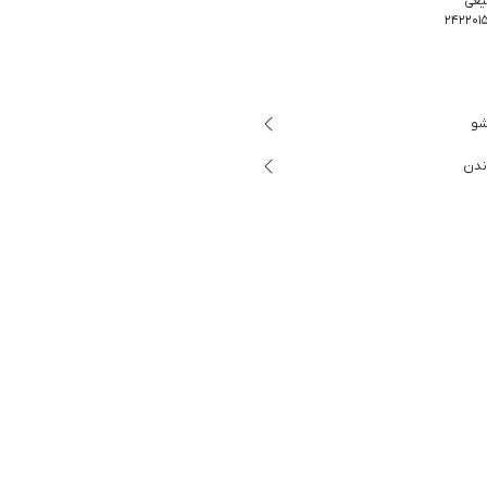
یعی
شو
ندن