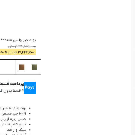
جستجو
بوت جیر چلسی 2422008
34,889,000
تومان
17,444,500
تومان
% -
50
پرداخت قسطی 
۴ قسط بدون کارمزد، ماهانه ۴,۳۶۱,۱۲۵ تومان
بوت مردانه جیر Chelsea
100% جیر طبیعی
جنس زیره از رابر
دارای کشبافت در
سبک و راحت