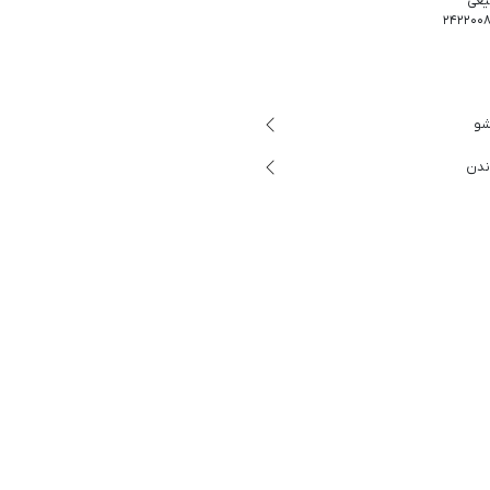
یعی
شو
ندن