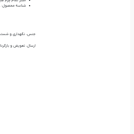
آستر تمام چرم طب
شناسه محصول: 2422008
جنس، نگهداری و شست
ارسال، تعویض و بازگردا