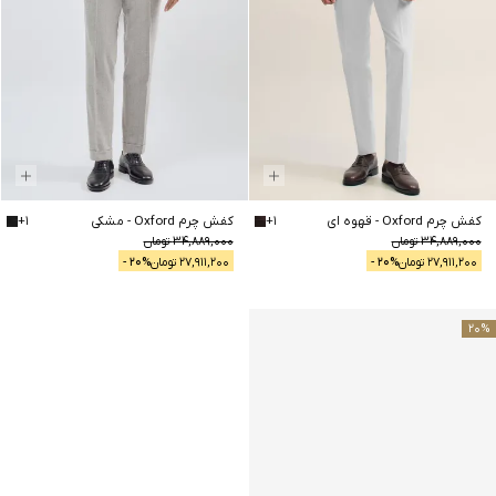
کفش چرم Oxford
-
قهوه ای
1
+
کفش چرم Oxford
-
مشکی
1
+
34,889,000
تومان
34,889,000
تومان
27,911,200
تومان
% -
20
27,911,200
تومان
% -
20
20
%