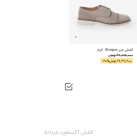
کفش جیر Brogue
-
کرم
32,889,000
تومان
26,311,200
تومان
% -
20
کفش آکسفورد مردانه