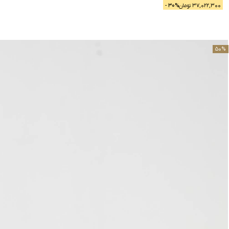
37,022,300
تومان
% -
30
50
%