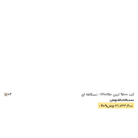
40
%
کت 100% لینن 2610250
-
نسکافه ای
4
+
40
%
52,889,000
تومان
31,733,400
تومان
% -
40