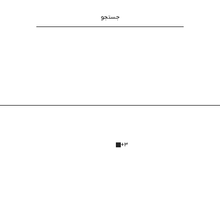
جستجو
+
3
50
%
40
%