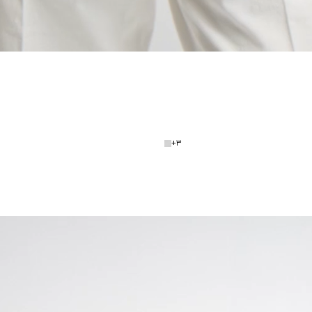
+
3
50
%