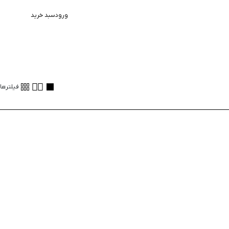
ورود
سبد خرید
فیلترها
40
%