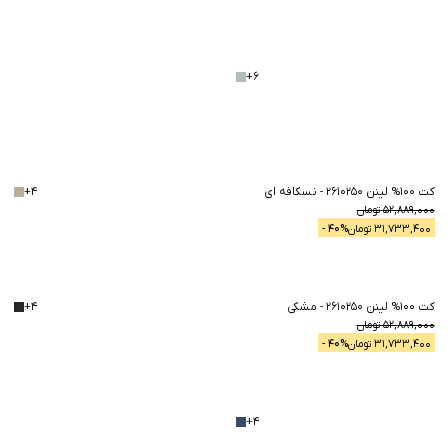
+
6
30
%
کت 100% لینن 2610250
-
نسکافه ای
4
+
40
%
52,889,000
تومان
31,733,400
تومان
% -
40
کت 100% لینن 2610250
-
مشکی
4
+
40
%
52,889,000
تومان
31,733,400
تومان
% -
40
+
4
30
%