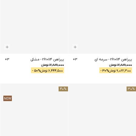
پیراهن 2610114
-
سرمه ای
3
+
پیراهن 2610114
-
مشکی
3
+
12,889,000
تومان
12,889,000
تومان
9,022,300
تومان
% -
30
6,444,500
تومان
% -
50
40
%
30
%
NEW