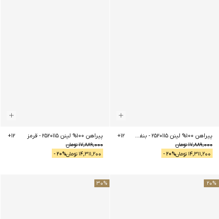
پیراهن 100% لینن 2520115
-
بنفش
12
+
پیراهن 100% لینن 2520115
-
قرمز
12
+
17,889,000
تومان
17,889,000
تومان
14,311,200
تومان
% -
20
14,311,200
تومان
% -
20
30
%
20
%