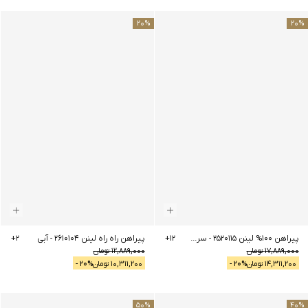
20
%
20
%
پیراهن 100% لینن 2520115
-
سرمه ای
12
+
پیراهن راه راه لینن 2610104
-
آبی
2
+
17,889,000
تومان
12,889,000
تومان
14,311,200
تومان
% -
20
10,311,200
تومان
% -
20
50
%
40
%