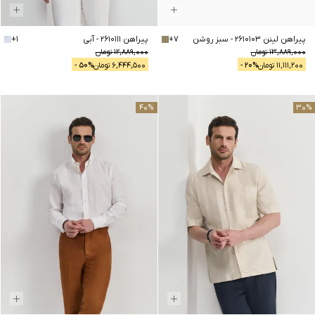
پیراهن لینن 2610103
-
سبز روشن
7
+
پیراهن 2610111
-
آبی
1
+
13,889,000
تومان
12,889,000
تومان
11,111,200
تومان
% -
20
6,444,500
تومان
% -
50
40
%
30
%