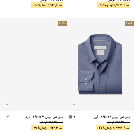
7,733,400
تومان
% -
40
9,722,300
تومان
% -
30
30
%
40
%
پیراهن لینن 2610103
-
کرم
7
+
پیراهن لینن 2610102
-
آبی
2
+
13,889,000
تومان
13,889,000
تومان
9,722,300
تومان
% -
30
8,333,400
تومان
% -
40