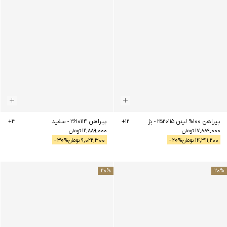
پیراهن 100% لینن 2520115
-
بژ
12
+
پیراهن 2610114
-
سفید
3
+
17,889,000
تومان
12,889,000
تومان
14,311,200
تومان
% -
20
9,022,300
تومان
% -
30
20
%
20
%