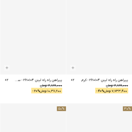
پیراهن راه راه لینن 2610104
-
کرم
2
+
پیراهن راه راه لینن 2610104
-
سرمه ای
2
+
12,889,000
تومان
12,889,000
تومان
7,733,400
تومان
% -
40
10,311,200
تومان
% -
20
50
%
30
%