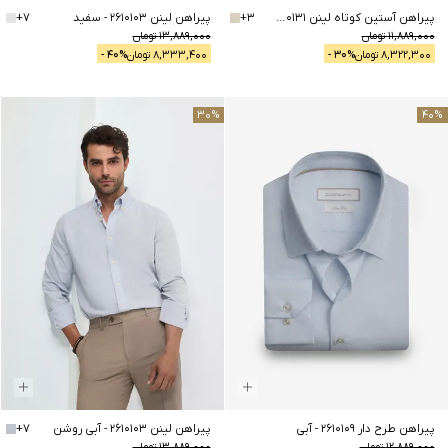
پیراهن آستین کوتاه لینن 2510131
-
3
+
استخوانی
پیراهن لینن 2610103
-
سفید
7
+
11,889,000
تومان
13,889,000
تومان
8,322,300
تومان
% -
30
8,333,400
تومان
% -
40
30
%
40
%
پیراهن طرح دار 2610109
-
آبی
پیراهن لینن 2610103
-
آبی روشن
7
+
12,889,000
تومان
13,889,000
تومان