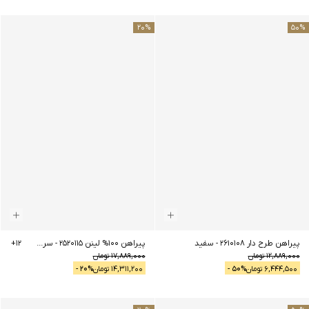
20
%
50
%
پیراهن طرح دار 2610108
-
سفید
پیراهن 100% لینن 2520115
-
سرخابی
12
+
12,889,000
تومان
17,889,000
تومان
6,444,500
تومان
% -
50
14,311,200
تومان
% -
20