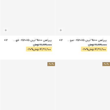
پیراهن 100% لینن 2520115
-
صورتی
12
+
پیراهن 100% لینن 2520115
-
قهوه ای
12
+
17,889,000
تومان
17,889,000
تومان
14,311,200
تومان
% -
20
14,311,200
تومان
% -
20
20
%
20
%