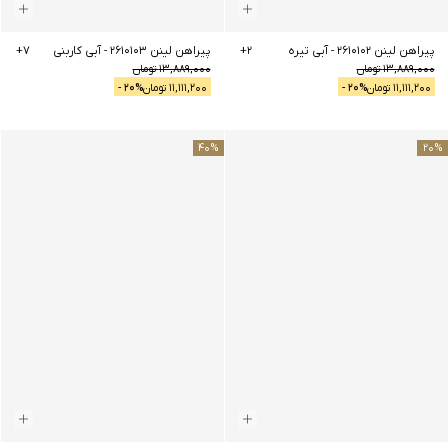
پیراهن لینن 2610102
-
آبی تیره
2
+
پیراهن لینن 2610103
-
آبی کاربنی
7
+
13,889,000
تومان
13,889,000
تومان
11,111,200
تومان
% -
20
11,111,200
تومان
% -
20
40
%
20
%