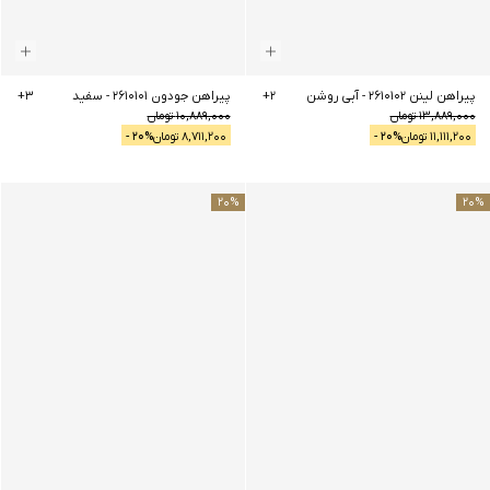
پیراهن لینن 2610102
-
آبی روشن
2
+
پیراهن جودون 2610101
-
سفید
3
+
13,889,000
تومان
10,889,000
تومان
11,111,200
تومان
% -
20
8,711,200
تومان
% -
20
20
%
20
%