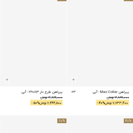
پیراهن Mao Collar
-
آبی
3
+
پیراهن طرح دار 2610113
-
آبی
12,889,000
تومان
12,889,000
تومان
7,733,400
تومان
% -
40
6,444,500
تومان
% -
50
20
%
40
%