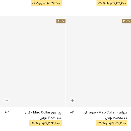
14,311,200
تومان
% -
20
10,311,200
تومان
% -
20
40
%
30
%
پیراهن Mao Collar
-
سرمه ای
3
+
پیراهن Mao Collar
-
کرم
3
+
12,889,000
تومان
12,889,000
تومان
9,022,300
تومان
% -
30
7,733,400
تومان
% -
40