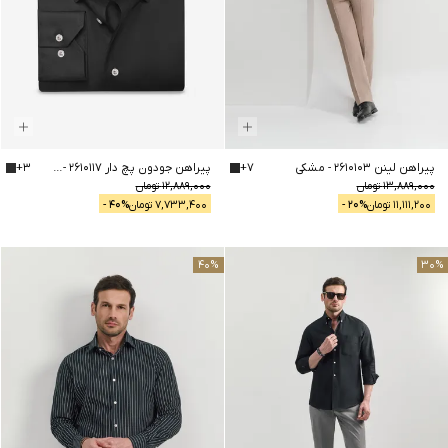
پیراهن لینن 2610103
-
مشکی
7
+
پیراهن جودون پچ دار 2610117
-
مشکی
3
+
13,889,000
تومان
12,889,000
تومان
11,111,200
تومان
% -
20
7,733,400
تومان
% -
40
40
%
30
%