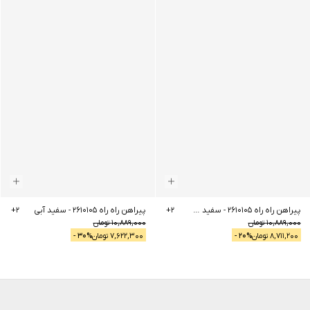
پیراهن راه راه 2610105
-
سفید سرمه ای
2
+
پیراهن راه راه 2610105
-
سفید آبی
2
+
10,889,000
تومان
10,889,000
تومان
8,711,200
تومان
% -
20
7,622,300
تومان
% -
30