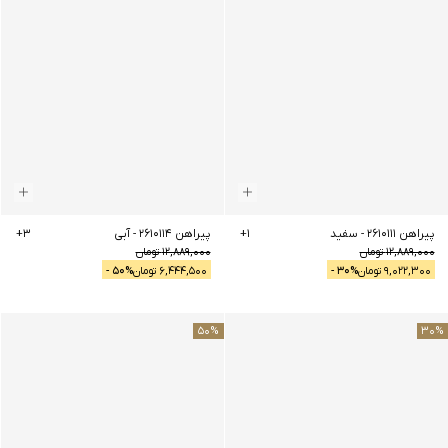
پیراهن 2610111
-
سفید
1
+
پیراهن 2610114
-
آبی
3
+
12,889,000
تومان
12,889,000
تومان
9,022,300
تومان
% -
30
6,444,500
تومان
% -
50
50
%
30
%