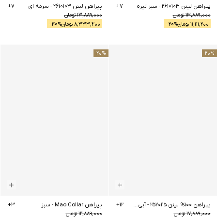
پیراهن لینن 2610103
-
سبز تیره
7
+
پیراهن لینن 2610103
-
سرمه ای
7
+
13,889,000
تومان
13,889,000
تومان
11,111,200
تومان
% -
20
8,333,400
تومان
% -
40
20
%
20
%
پیراهن 100% لینن 2520115
-
آبی روشن
12
+
پیراهن Mao Collar
-
سبز
3
+
17,889,000
تومان
12,889,000
تومان