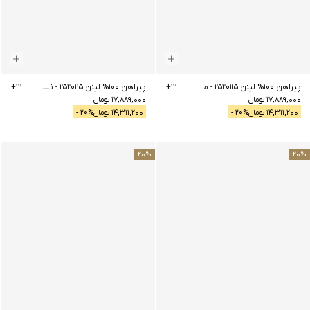
پیراهن 100% لینن 2520115
-
مشکی
12
+
پیراهن 100% لینن 2520115
-
نسکافه ای
12
+
17,889,000
تومان
17,889,000
تومان
14,311,200
تومان
% -
20
14,311,200
تومان
% -
20
20
%
20
%