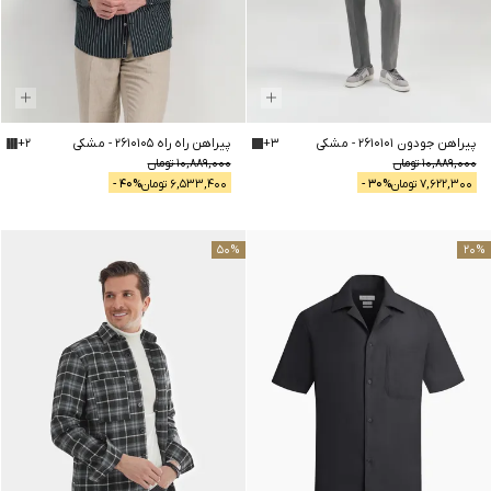
پیراهن جودون 2610101
-
مشکی
3
+
پیراهن راه راه 2610105
-
مشکی
2
+
10,889,000
تومان
10,889,000
تومان
7,622,300
تومان
% -
30
6,533,400
تومان
% -
40
50
%
20
%