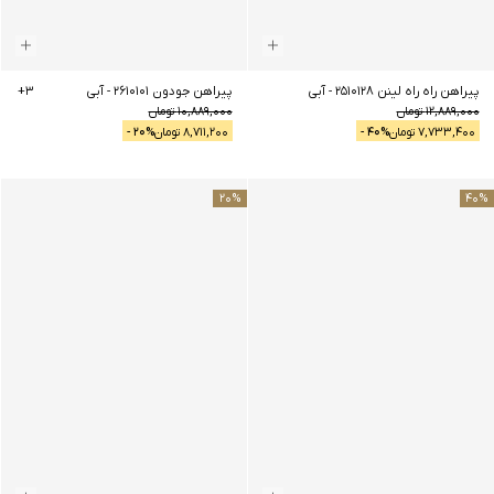
پیراهن راه راه لینن 2510128
-
آبی
پیراهن جودون 2610101
-
آبی
3
+
12,889,000
تومان
10,889,000
تومان
7,733,400
تومان
% -
40
8,711,200
تومان
% -
20
20
%
40
%