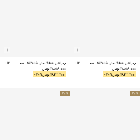
پیراهن 100% لینن 2520115
-
سبز تیره
12
+
پیراهن 100% لینن 2520115
-
سبز روشن
12
+
17,889,000
تومان
17,889,000
تومان
14,311,200
تومان
% -
20
14,311,200
تومان
% -
20
20
%
20
%