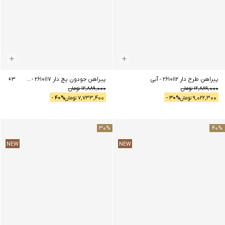
پیراهن طرح دار 2610112
-
آبی
پیراهن جودون پچ دار 2610117
-
آبی
3
+
12,889,000
تومان
12,889,000
تومان
9,022,300
تومان
% -
30
7,733,400
تومان
% -
40
30
%
40
%
NEW
NEW