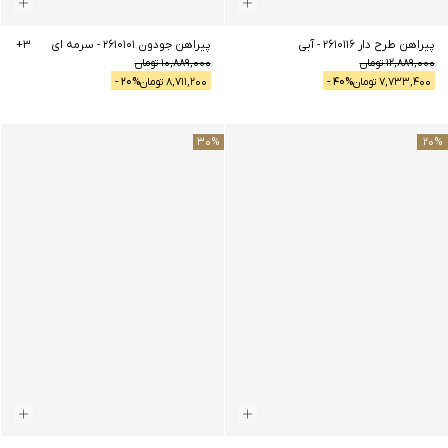
پیراهن طرح دار 2610116
-
آبی
پیراهن جودون 2610101
-
سرمه ای
3
+
12,889,000
تومان
10,889,000
تومان
7,733,400
تومان
% -
40
8,711,200
تومان
% -
20
30
%
20
%