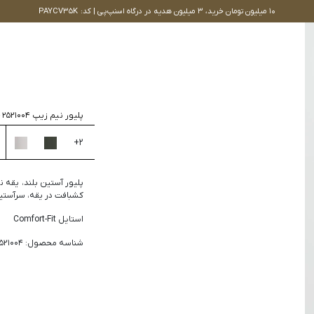
۱۰ میلیون تومان خرید، ۳ میلیون هدیه در درگاه اسنپ‌پی | کد: PAYCV35K
جستجو
پلیور نیم زیپ 2521004
-
+
2
پلیور آستین بلند، یقه ن
کشبافت در یقه، سرآستی
استایل Comfort-Fit
شناسه محصول: 2521004