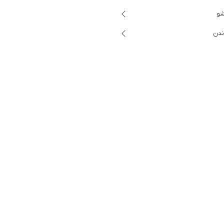
شو
ندن