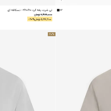
2
+
تی شرت یقه گرد 2610610
-
نسکافه ای
7,489,000
تومان
5,991,200
تومان
% -
20
20
%