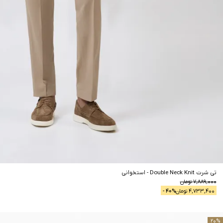
تی شرت Double Neck Knit
-
استخوانی
7,889,000
تومان
4,733,400
تومان
% -
40
20
%