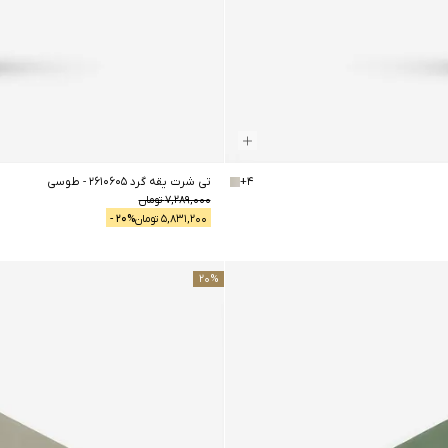
4
+
تی شرت یقه گرد 2610605
-
طوسی
7,289,000
تومان
5,831,200
تومان
% -
20
20
%