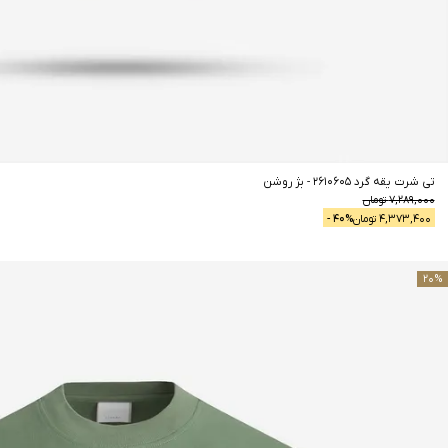
تی شرت یقه گرد 2610605
-
بژ روشن
7,289,000
تومان
4,373,400
تومان
% -
40
20
%