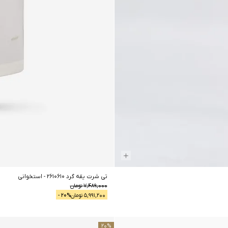
تی شرت یقه گرد 2610610
-
استخوانی
7,489,000
تومان
5,991,200
تومان
% -
20
20
%