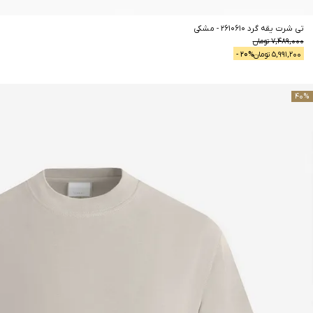
تی شرت یقه گرد 2610610
-
مشکی
7,489,000
تومان
5,991,200
تومان
% -
20
40
%